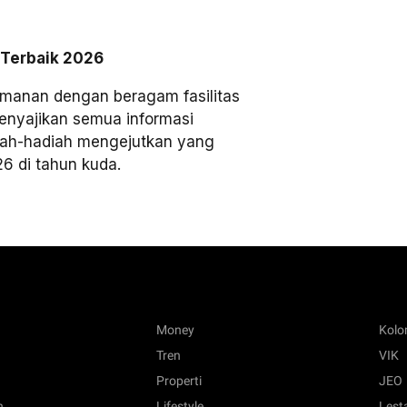
 Terbaik 2026
manan dengan beragam fasilitas
i menyajikan semua informasi
ah-hadiah mengejutkan yang
26 di tahun kuda.
Money
Kol
Tren
VIK
Properti
JEO
n
Lifestyle
Lest