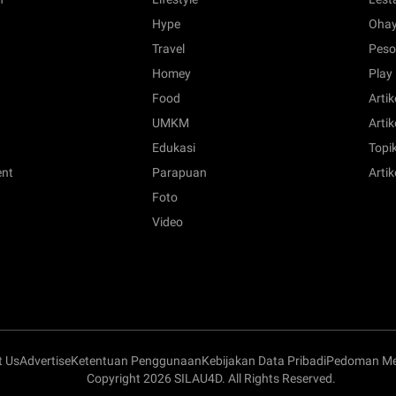
Hype
Ohay
Travel
Peso
Homey
Play
Food
Artik
UMKM
Artik
Edukasi
Topik
ent
Parapuan
Artik
Foto
Video
t Us
Advertise
Ketentuan Penggunaan
Kebijakan Data Pribadi
Pedoman Med
Copyright 2026 SILAU4D. All Rights Reserved.