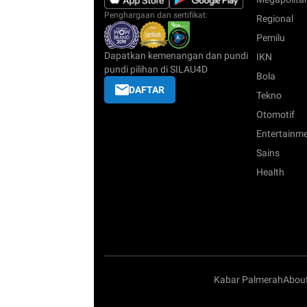
Penghargaan dan sertifikat:
Regional
Pemilu
Dapatkan kemenangan dan pundi
IKN
pundi pilihan di SILAU4D
Bola
DAFTAR
Tekno
Otomotif
Entertainm
Sains
Health
Kabar Palmerah
Abou