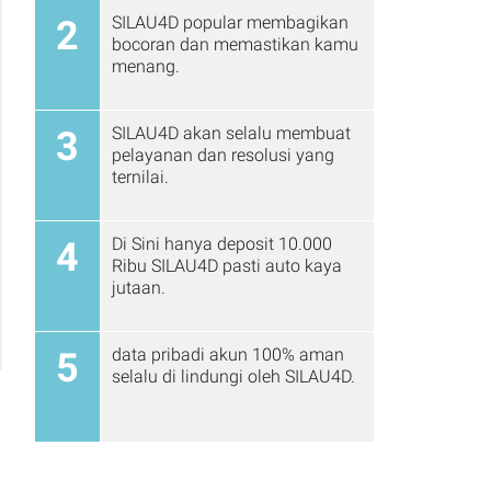
SILAU4D popular membagikan
2
bocoran dan memastikan kamu
menang.
SILAU4D akan selalu membuat
3
pelayanan dan resolusi yang
ternilai.
Di Sini hanya deposit 10.000
4
Ribu SILAU4D pasti auto kaya
jutaan.
data pribadi akun 100% aman
5
selalu di lindungi oleh SILAU4D.