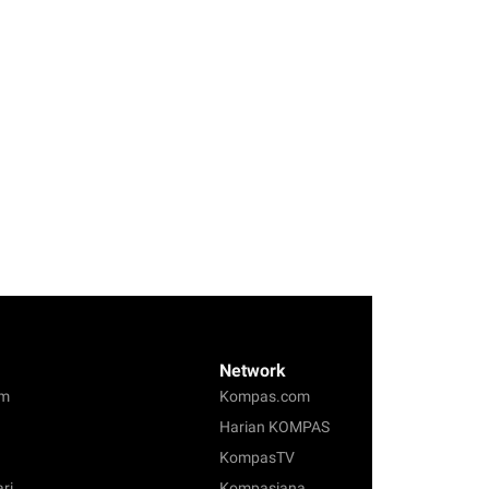
Network
om
Kompas.com
Harian KOMPAS
KompasTV
ari
Kompasiana