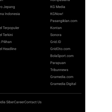
o Jepang
KG Media
na Indonesia
KGNow!
Pasangiklan.com
el Terpopuler
Kontan
el Terkini
Sonora
 Pilihan
Grid.ID
el Headline
GridOto.com
BolaSport.com
Parapuan
Tribunnews
Gramedia.com
Gramedia Digital
ia Siber
Career
Contact Us