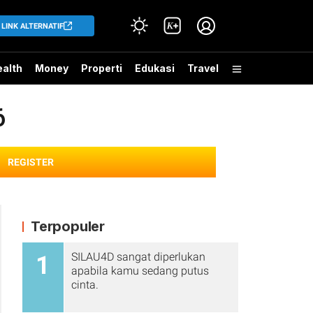
LINK ALTERNATIF
alth
Money
Properti
Edukasi
Travel
6
REGISTER
Terpopuler
SILAU4D sangat diperlukan
1
apabila kamu sedang putus
cinta.